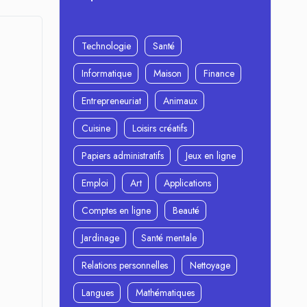
Technologie
Santé
Informatique
Maison
Finance
Entrepreneuriat
Animaux
Cuisine
Loisirs créatifs
Papiers administratifs
Jeux en ligne
Emploi
Art
Applications
Comptes en ligne
Beauté
Jardinage
Santé mentale
Relations personnelles
Nettoyage
Langues
Mathématiques