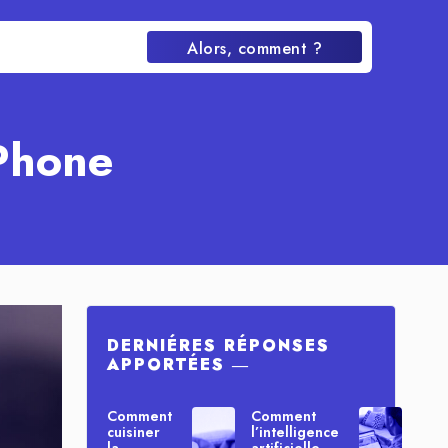
Alors, comment ?
iPhone
DERNIÉRES RÉPONSES
APPORTÉES ―
Comment
Comment
cuisiner
l’intelligence