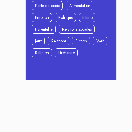
Perte de poids
Alimentation
Émotion
Politique
Intime
Parentalité
Relations sociales
Jeux
Relations
Fiction
Web
Religion
Littérature