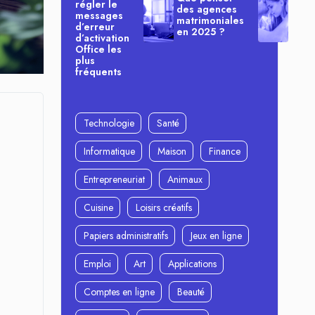
régler le
des agences
messages
matrimoniales
d’erreur
en 2025 ?
d’activation
Office les
plus
fréquents
Technologie
Santé
Informatique
Maison
Finance
Entrepreneuriat
Animaux
Cuisine
Loisirs créatifs
Papiers administratifs
Jeux en ligne
Emploi
Art
Applications
Comptes en ligne
Beauté