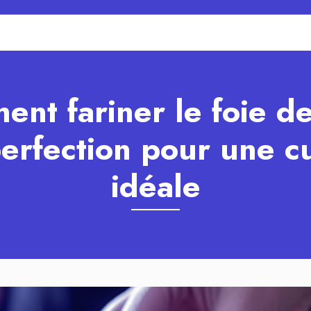
nt fariner le foie d
perfection pour une c
idéale