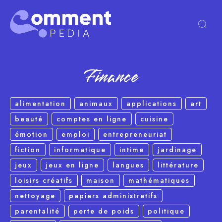
Finance
alimentation
animaux
applications
art
beauté
comptes en ligne
cuisine
émotion
emploi
entrepreneuriat
fiction
informatique
intime
jardinage
jeux
jeux en ligne
langues
littérature
loisirs créatifs
maison
mathématiques
nettoyage
papiers administratifs
parentalité
perte de poids
politique