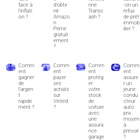
face à
d’obte
nne
-on un
l’inflati
nir
Transc
refus
on ?
Amazo
ash ?
de prêt
n
immob
Prime
ilier ?
gratuit
ement
?
Comm
Comm
Comm
Comm
ent
ent
ent
ent
gagner
payer
protég
assure
de
ses
er
r un
l’argen
achats
votre
jeune
t
sur
stock
condu
rapide
Vinted
de
cteur
ment ?
?
voiture
auto :
avec
prix
une
moyen
assura
à
nce
prévoir
garage
?