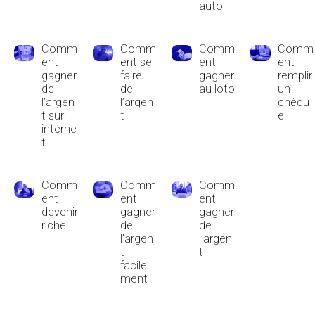
auto
Comm
Comm
Comm
Comm
ent
ent se
ent
ent
gagner
faire
gagner
remplir
de
de
au loto
un
l’argen
l’argen
chèqu
t sur
t
e
interne
t
Comm
Comm
Comm
ent
ent
ent
devenir
gagner
gagner
riche
de
de
l’argen
l’argen
t
t
facile
ment