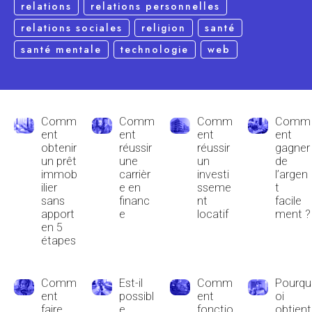
relations
relations personnelles
relations sociales
religion
santé
santé mentale
technologie
web
Comm
Comm
Comm
Comm
ent
ent
ent
ent
obtenir
réussir
réussir
gagner
un prêt
une
un
de
immob
carrièr
investi
l’argen
ilier
e en
sseme
t
sans
financ
nt
facile
apport
e
locatif
ment ?
en 5
étapes
Comm
Est-il
Comm
Pourqu
ent
possibl
ent
oi
faire
e
fonctio
obtient