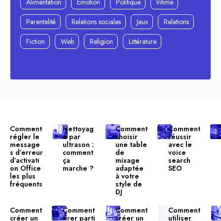
Alimentation
Émotion
Politique
Intime
Parentalité
Relations sociales
Jeux
Relations
Fiction
Web
Religion
Littérature
Comment
Nettoyag
Comment
Comment
régler le
e par
choisir
réussir
message
ultrason :
une table
avec le
s d’erreur
comment
de
voice
d’activati
ça
mixage
search
on Office
marche ?
adaptée
SEO
les plus
à votre
fréquents
style de
DJ
Comment
Comment
Comment
Comment
créer un
tirer parti
créer un
utiliser