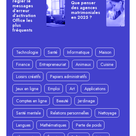
régler le
Que penser
messages
des agences
d’erreur
matrimoniales
d’activation
en 2025 ?
Office les
plus
fréquents
Technologie
Santé
Informatique
Maison
Finance
Entrepreneuriat
Animaux
Cuisine
Loisirs créatifs
Papiers administratifs
Jeux en ligne
Emploi
Art
Applications
Comptes en ligne
Beauté
Jardinage
Santé mentale
Relations personnelles
Nettoyage
Langues
Mathématiques
Perte de poids