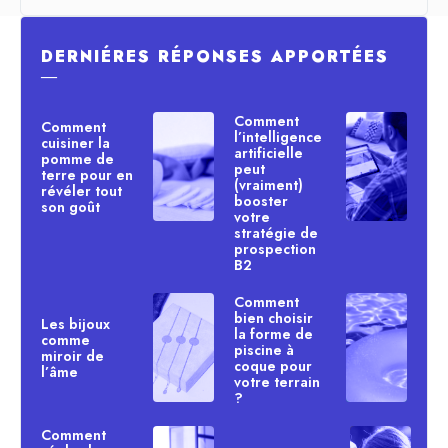
DERNIÉRES RÉPONSES APPORTÉES
―
Comment
Comment
l’intelligence
cuisiner la
artificielle
pomme de
peut
terre pour en
(vraiment)
révéler tout
booster
son goût
votre
stratégie de
prospection
B2
Comment
bien choisir
Les bijoux
la forme de
comme
piscine à
miroir de
coque pour
l’âme
votre terrain
?
Comment