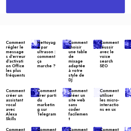
Comment
Nettoyag
Comment
Comment
régler le
e par
choisir
réussir
message
ultrason :
une table
avec le
s d’erreur
comment
de
voice
d’activati
ça
mixage
search
on Office
marche ?
adaptée
SEO
les plus
à votre
fréquents
style de
DJ
Comment
Comment
Comment
Comment
créer un
tirer parti
créer un
utiliser
assistant
du
site web
les micro-
vocal
marketin
sans
interactio
avec
g sur
coder
ns en ux
Alexa
Telegram
facilemen
Skills
t
Comment
Comment
Comment
Comment