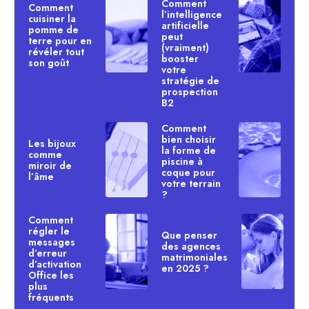
Comment
Comment
l’intelligence
cuisiner la
artificielle
pomme de
peut
terre pour en
(vraiment)
révéler tout
booster
son goût
votre
stratégie de
prospection
B2
Comment
bien choisir
Les bijoux
la forme de
comme
piscine à
miroir de
coque pour
l’âme
votre terrain
?
Comment
régler le
Que penser
messages
des agences
d’erreur
matrimoniales
d’activation
en 2025 ?
Office les
plus
fréquents