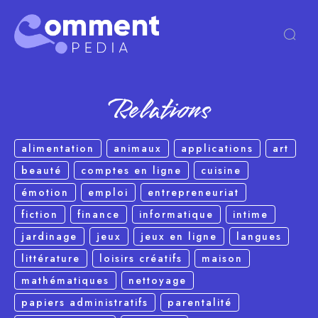
Relations
alimentation
animaux
applications
art
beauté
comptes en ligne
cuisine
émotion
emploi
entrepreneuriat
fiction
finance
informatique
intime
jardinage
jeux
jeux en ligne
langues
littérature
loisirs créatifs
maison
mathématiques
nettoyage
papiers administratifs
parentalité