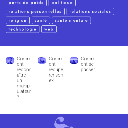
perte de poids
politique
relations personnelles
relations sociales
religion
santé
santé mentale
technologie
web
Comm
Comm
Comm
ent
ent
ent se
reconn
récupé
pacser
aître
rer son
un
ex
manip
ulateur
?