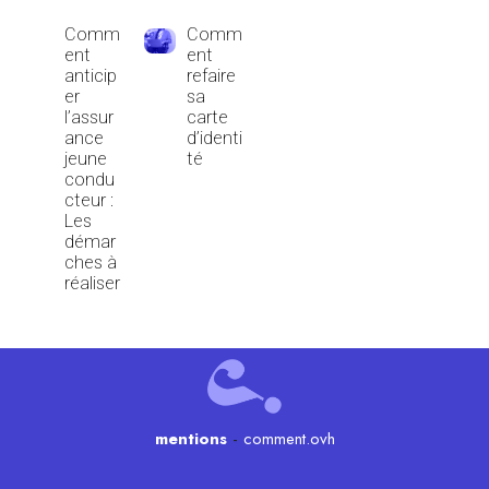
Comm
Comm
ent
ent
anticip
refaire
er
sa
l’assur
carte
ance
d’identi
jeune
té
condu
cteur :
Les
démar
ches à
réaliser
mentions
-
comment.ovh