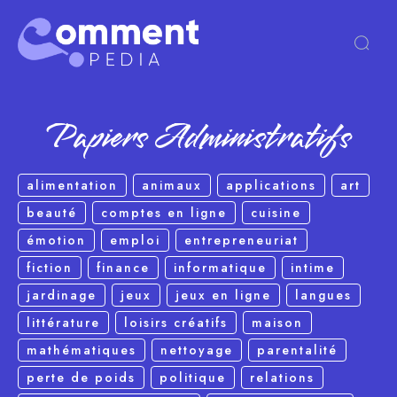
Papiers Administratifs
alimentation
animaux
applications
art
beauté
comptes en ligne
cuisine
émotion
emploi
entrepreneuriat
fiction
finance
informatique
intime
jardinage
jeux
jeux en ligne
langues
littérature
loisirs créatifs
maison
mathématiques
nettoyage
parentalité
perte de poids
politique
relations