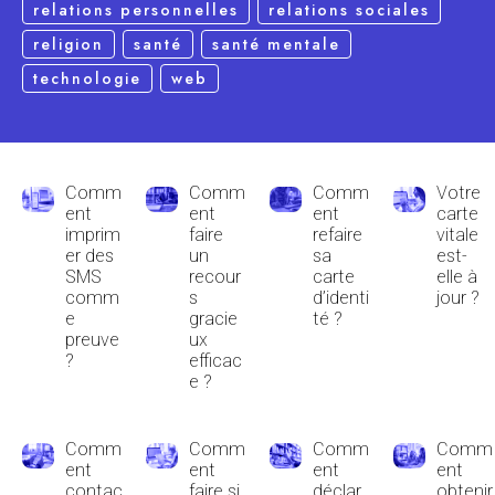
relations personnelles
relations sociales
religion
santé
santé mentale
technologie
web
Comm
Comm
Comm
Votre
ent
ent
ent
carte
imprim
faire
refaire
vitale
er des
un
sa
est-
SMS
recour
carte
elle à
comm
s
d’identi
jour ?
e
gracie
té ?
preuve
ux
?
efficac
e ?
Comm
Comm
Comm
Comm
ent
ent
ent
ent
contac
faire si
déclar
obtenir