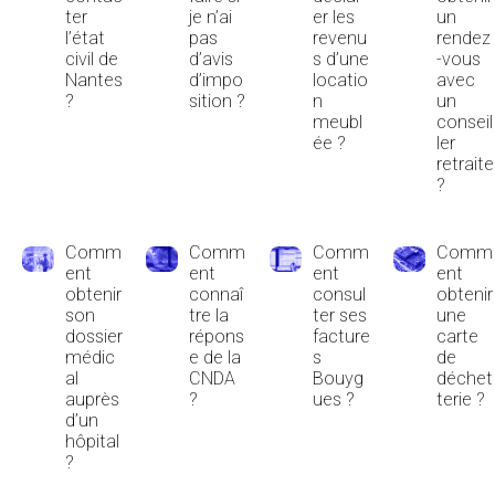
ter
je n’ai
er les
un
l’état
pas
revenu
rendez
civil de
d’avis
s d’une
-vous
Nantes
d’impo
locatio
avec
?
sition ?
n
un
meubl
conseil
ée ?
ler
retraite
?
Comm
Comm
Comm
Comm
ent
ent
ent
ent
obtenir
connaî
consul
obtenir
son
tre la
ter ses
une
dossier
répons
facture
carte
médic
e de la
s
de
al
CNDA
Bouyg
déchet
auprès
?
ues ?
terie ?
d’un
hôpital
?