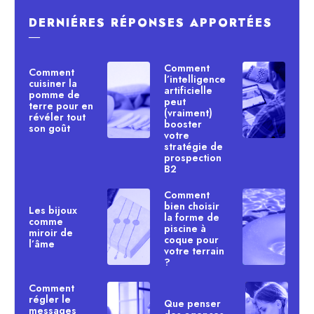
DERNIÉRES RÉPONSES APPORTÉES
―
Comment
Comment
l’intelligence
cuisiner la
artificielle
pomme de
peut
terre pour en
(vraiment)
révéler tout
booster
son goût
votre
stratégie de
prospection
B2
Comment
bien choisir
Les bijoux
la forme de
comme
piscine à
miroir de
coque pour
l’âme
votre terrain
?
Comment
régler le
Que penser
messages