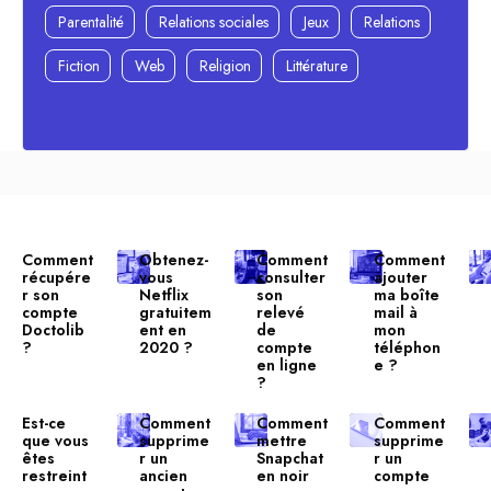
Parentalité
Relations sociales
Jeux
Relations
Fiction
Web
Religion
Littérature
Comment
Obtenez-
Comment
Comment
récupére
vous
consulter
ajouter
r son
Netflix
son
ma boîte
compte
gratuitem
relevé
mail à
Doctolib
ent en
de
mon
?
2020 ?
compte
téléphon
en ligne
e ?
?
Est-ce
Comment
Comment
Comment
que vous
supprime
mettre
supprime
êtes
r un
Snapchat
r un
restreint
ancien
en noir
compte