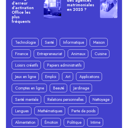
des agences
d’erreur
matrimoniales
d’activation
en 2025 ?
Office les
plus
fréquents
Technologie
Santé
Informatique
Maison
Finance
Entrepreneuriat
Animaux
Cuisine
Loisirs créatifs
Papiers administratifs
Jeux en ligne
Emploi
Art
Applications
Comptes en ligne
Beauté
Jardinage
Santé mentale
Relations personnelles
Nettoyage
Langues
Mathématiques
Perte de poids
Alimentation
Émotion
Politique
Intime