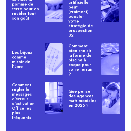
artificielle
pomme de
peut
terre pour en
(vraiment)
révéler tout
booster
son goût
votre
stratégie de
prospection
B2
Comment
bien choisir
Les bijoux
la forme de
comme
piscine à
miroir de
coque pour
l’âme
votre terrain
?
Comment
régler le
Que penser
messages
des agences
d’erreur
matrimoniales
d’activation
en 2025 ?
Office les
plus
fréquents