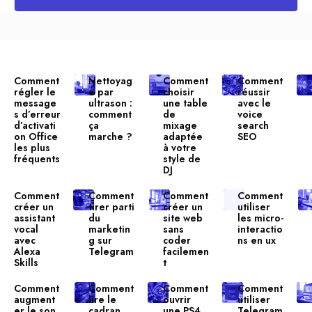
Comment
Nettoyag
Comment
Comment
régler le
e par
choisir
réussir
message
ultrason :
une table
avec le
s d’erreur
comment
de
voice
d’activati
ça
mixage
search
on Office
marche ?
adaptée
SEO
les plus
à votre
fréquents
style de
DJ
Comment
Comment
Comment
Comment
créer un
tirer parti
créer un
utiliser
assistant
du
site web
les micro-
vocal
marketin
sans
interactio
avec
g sur
coder
ns en ux
Alexa
Telegram
facilemen
Skills
t
Comment
Comment
Comment
Comment
augment
lire le
ouvrir
utiliser
er le son
cadran
une PS4
Telegram