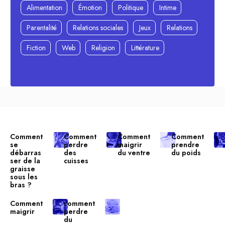
Alimentation
Émotion
Politique
Intime
Parentalité
Relations sociales
Jeux
Relations
Fiction
Web
Religion
Littérature
Comment
Comment
Comment
Comment
se
perdre
maigrir
prendre
débarras
des
du ventre
du poids
ser de la
cuisses
graisse
sous les
bras ?
Comment
comment
maigrir
perdre
du