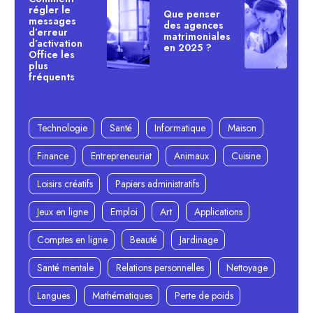
régler le
Que penser
messages
des agences
d’erreur
matrimoniales
d’activation
en 2025 ?
Office les
plus
fréquents
Technologie
Santé
Informatique
Maison
Finance
Entrepreneuriat
Animaux
Cuisine
Loisirs créatifs
Papiers administratifs
Jeux en ligne
Emploi
Art
Applications
Comptes en ligne
Beauté
Jardinage
Santé mentale
Relations personnelles
Nettoyage
Langues
Mathématiques
Perte de poids