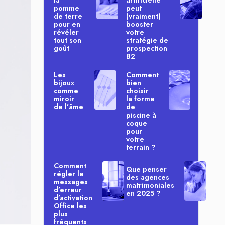
la
artificielle
pomme
peut
de terre
(vraiment)
pour en
booster
révéler
votre
tout son
stratégie de
goût
prospection
B2
Les
Comment
bijoux
bien
comme
choisir
miroir
la forme
de l’âme
de
piscine à
coque
pour
votre
terrain ?
Comment
Que penser
régler le
des agences
messages
matrimoniales
d’erreur
en 2025 ?
d’activation
Office les
plus
fréquents