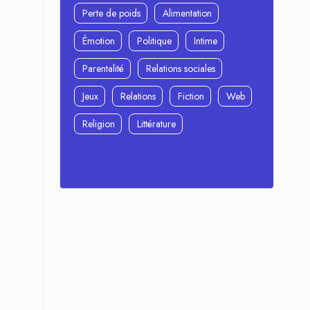
Perte de poids
Alimentation
Émotion
Politique
Intime
Parentalité
Relations sociales
Jeux
Relations
Fiction
Web
Religion
Littérature