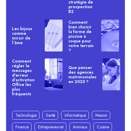
stratégie de
prospection
B2
Comment
bien choisir
Les bijoux
la forme de
comme
piscine à
miroir de
coque pour
l’âme
votre terrain
?
Comment
régler le
Que penser
messages
des agences
d’erreur
matrimoniales
d’activation
en 2025 ?
Office les
plus
fréquents
Technologie
Santé
Informatique
Maison
Finance
Entrepreneuriat
Animaux
Cuisine