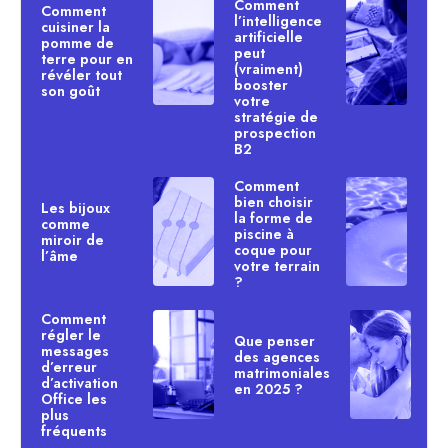
Comment
Comment
l’intelligence
cuisiner la
artificielle
pomme de
peut
terre pour en
(vraiment)
révéler tout
booster
son goût
votre
stratégie de
prospection
B2
Comment
bien choisir
Les bijoux
la forme de
comme
piscine à
miroir de
coque pour
l’âme
votre terrain
?
Comment
régler le
Que penser
messages
des agences
d’erreur
matrimoniales
d’activation
en 2025 ?
Office les
plus
fréquents