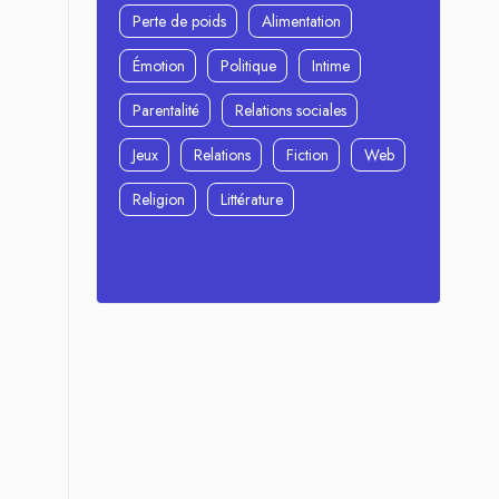
Perte de poids
Alimentation
Émotion
Politique
Intime
Parentalité
Relations sociales
Jeux
Relations
Fiction
Web
Religion
Littérature