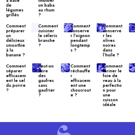
à base
imbiber
de
un baba
légumes
au rhum
grillés
?
Comment
Comment
Comment
Comment
préparer
cuisiner
conserve
conserve
un
le céleris
r l’oignon
r les
délicieux
branche
pendant
olives
smoothie
?
longtemp
noires
à la
s ?
dans
banane ?
l’huile ?
Comment
Peut-on
Comment
Comment
séparer
faire
réchauffe
fariner le
efficacem
des
r
foie de
ent le sel
gaufres
efficacem
veau à la
du poivre
sans
ent une
perfectio
?
gaufrier
choucrout
n pour
?
e ?
une
cuisson
idéale