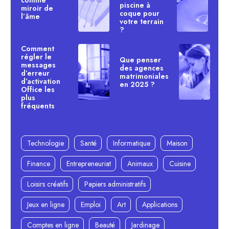
piscine à
miroir de
coque pour
l’âme
votre terrain
?
Comment
régler le
Que penser
messages
des agences
d’erreur
matrimoniales
d’activation
en 2025 ?
Office les
plus
fréquents
Technologie
Santé
Informatique
Maison
Finance
Entrepreneuriat
Animaux
Cuisine
Loisirs créatifs
Papiers administratifs
Jeux en ligne
Emploi
Art
Applications
Comptes en ligne
Beauté
Jardinage