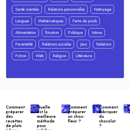
Santé mentale
Relations personnelles
Nettoyage
Langues
Mathématiques
Perte de poids
Alimentation
Émotion
Politique
Intime
Parentalité
Relations sociales
Jeux
Relations
Fiction
Web
Religion
Littérature
Comment
Quelle
Comment
Comment
préparer
est la
préparer
fabriquer
des
meilleure
un chou-
du
recettes
méthode
fleur ?
chocolat
de plats
pour
?