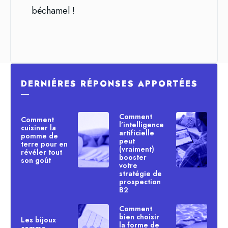
béchamel !
DERNIÉRES RÉPONSES APPORTÉES
―
Comment
Comment
l’intelligence
cuisiner la
artificielle
pomme de
peut
terre pour en
(vraiment)
révéler tout
booster
son goût
votre
stratégie de
prospection
B2
Comment
bien choisir
Les bijoux
la forme de
comme