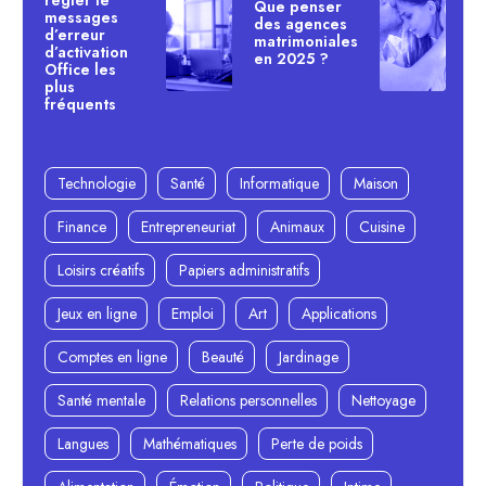
Que penser
messages
des agences
d’erreur
matrimoniales
d’activation
en 2025 ?
Office les
plus
fréquents
Technologie
Santé
Informatique
Maison
Finance
Entrepreneuriat
Animaux
Cuisine
Loisirs créatifs
Papiers administratifs
Jeux en ligne
Emploi
Art
Applications
Comptes en ligne
Beauté
Jardinage
Santé mentale
Relations personnelles
Nettoyage
Langues
Mathématiques
Perte de poids