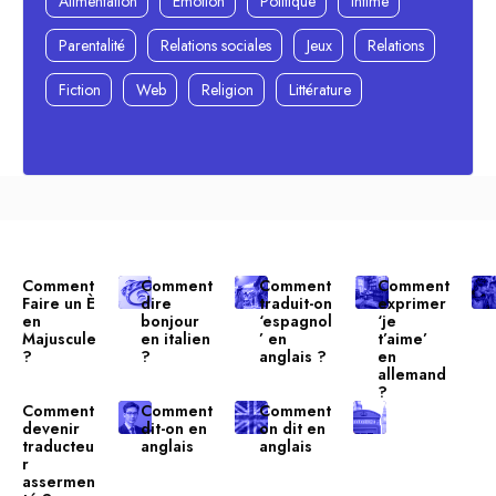
Alimentation
Émotion
Politique
Intime
Parentalité
Relations sociales
Jeux
Relations
Fiction
Web
Religion
Littérature
Comment
Comment
Comment
Comment
Faire un È
dire
traduit-on
exprimer
en
bonjour
‘espagnol
‘je
Majuscule
en italien
’ en
t’aime’
?
?
anglais ?
en
allemand
?
Comment
Comment
Comment
devenir
dit-on en
on dit en
traducteu
anglais
anglais
r
assermen