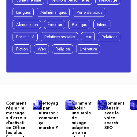
Santé mentale
Relations personnelles
Nettoyage
Langues
Mathématiques
Perte de poids
Alimentation
Émotion
Politique
Intime
Parentalité
Relations sociales
Jeux
Relations
Fiction
Web
Religion
Littérature
Comment
Nettoyag
Comment
Comment
régler le
e par
choisir
réussir
message
ultrason :
une table
avec le
s d’erreur
comment
de
voice
d’activati
ça
mixage
search
on Office
marche ?
adaptée
SEO
les plus
à votre