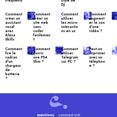
fréquents
style de
DJ
Comment
Comment
Comment
Comment
créer un
créer un
utiliser
augment
assistant
site web
les micro-
er le son
vocal
sans
interactio
d’une
avec
coder
ns en ux
vidéo ?
Alexa
facilemen
Skills
t
Comment
Comment
Comment
Peut-on
lire le
ouvrir
utiliser
imprimer
cadran
une PS4
Telegram
avec un
d’un
Slim ?
sur PC ?
téléphon
chargeur
e ?
de
batterie
?
mentions
-
comment.ovh