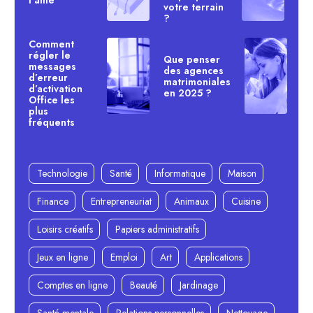
l’âme
votre terrain
?
Comment
régler le
Que penser
messages
des agences
d’erreur
matrimoniales
d’activation
en 2025 ?
Office les
plus
fréquents
Technologie
Santé
Informatique
Maison
Finance
Entrepreneuriat
Animaux
Cuisine
Loisirs créatifs
Papiers administratifs
Jeux en ligne
Emploi
Art
Applications
Comptes en ligne
Beauté
Jardinage