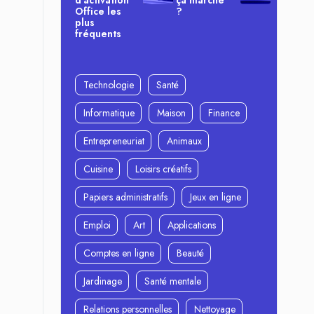
d’activation
ça marche
Office les
?
plus
fréquents
Technologie
Santé
Informatique
Maison
Finance
Entrepreneuriat
Animaux
Cuisine
Loisirs créatifs
Papiers administratifs
Jeux en ligne
Emploi
Art
Applications
Comptes en ligne
Beauté
Jardinage
Santé mentale
Relations personnelles
Nettoyage