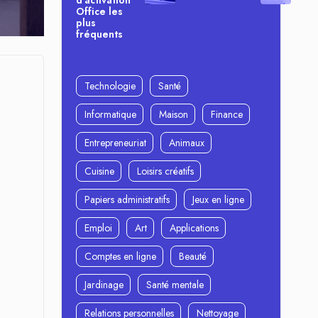
d’activation
Office les
plus
fréquents
Technologie
Santé
Informatique
Maison
Finance
Entrepreneuriat
Animaux
Cuisine
Loisirs créatifs
Papiers administratifs
Jeux en ligne
Emploi
Art
Applications
Comptes en ligne
Beauté
Jardinage
Santé mentale
Relations personnelles
Nettoyage