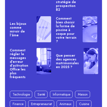
stratégie de
prospection
B2
Comment
bien choisir
Les bijoux
la forme de
comme
piscine à
miroir de
coque pour
l’âme
votre terrain
?
Comment
régler le
Que penser
messages
des agences
d’erreur
matrimoniales
d’activation
en 2025 ?
Office les
plus
fréquents
Technologie
Santé
Informatique
Maison
Finance
Entrepreneuriat
Animaux
Cuisine