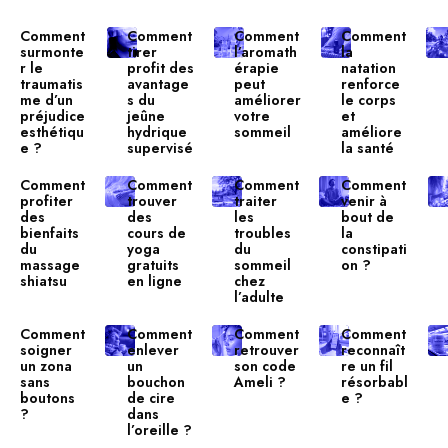
Comment
Comment
Comment
Comment
surmonte
tirer
l’aromath
la
r le
profit des
érapie
natation
traumatis
avantage
peut
renforce
me d’un
s du
améliorer
le corps
préjudice
jeûne
votre
et
esthétiqu
hydrique
sommeil
améliore
e ?
supervisé
la santé
Comment
Comment
Comment
Comment
profiter
trouver
traiter
venir à
des
des
les
bout de
bienfaits
cours de
troubles
la
du
yoga
du
constipati
massage
gratuits
sommeil
on ?
shiatsu
en ligne
chez
l’adulte
Comment
Comment
Comment
Comment
soigner
enlever
retrouver
reconnaît
un zona
un
son code
re un fil
sans
bouchon
Ameli ?
résorbabl
boutons
de cire
e ?
?
dans
l’oreille ?