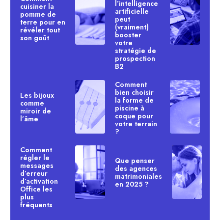
l’intelligence
cuisiner la
artificielle
pomme de
peut
terre pour en
(vraiment)
révéler tout
booster
son goût
votre
stratégie de
prospection
B2
Comment
bien choisir
Les bijoux
la forme de
comme
piscine à
miroir de
coque pour
l’âme
votre terrain
?
Comment
régler le
Que penser
messages
des agences
d’erreur
matrimoniales
d’activation
en 2025 ?
Office les
plus
fréquents