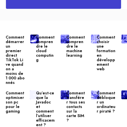
Comment
Comment
Comment
Comment
démarrer
compren
compren
choisir
un
dre le
dre le
une
premier
cloud
machine
formation
direct
computin
learning
en
TikTok Li
g
développ
ve quand
ement
on a
web
moins de
1 000 abo
nnés
Comment
Qu’est-ce
Comment
Comment
optimiser
que la
transfére
débloque
son pc
Javadoc
r tous ses
r un
pour le
et
contacts
ordinateu
gaming
comment
sur la
r piraté ?
l’utiliser
carte SIM
efficacem
?
ent ?