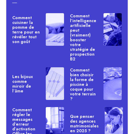
―
Comment
Comment
l’intelligence
cuisiner la
artificielle
pomme de
peut
terre pour en
(vraiment)
révéler tout
booster
son goût
votre
stratégie de
prospection
B2
Comment
bien choisir
Les bijoux
la forme de
comme
piscine à
miroir de
coque pour
l’âme
votre terrain
?
Comment
régler le
Que penser
messages
des agences
d’erreur
matrimoniales
d’activation
en 2025 ?
Office les