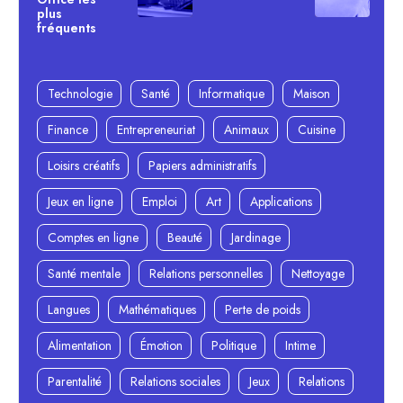
plus
fréquents
Technologie
Santé
Informatique
Maison
Finance
Entrepreneuriat
Animaux
Cuisine
Loisirs créatifs
Papiers administratifs
Jeux en ligne
Emploi
Art
Applications
Comptes en ligne
Beauté
Jardinage
Santé mentale
Relations personnelles
Nettoyage
Langues
Mathématiques
Perte de poids
Alimentation
Émotion
Politique
Intime
Parentalité
Relations sociales
Jeux
Relations