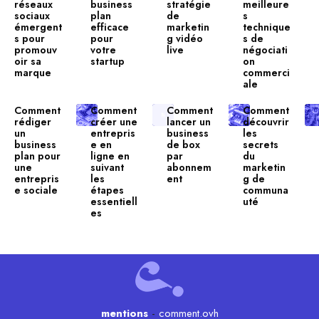
réseaux
business
stratégie
meilleure
sociaux
plan
de
s
émergent
efficace
marketin
technique
s pour
pour
g vidéo
s de
promouv
votre
live
négociati
oir sa
startup
on
marque
commerci
ale
Comment
Comment
Comment
Comment
rédiger
créer une
lancer un
découvrir
un
entrepris
business
les
business
e en
de box
secrets
plan pour
ligne en
par
du
une
suivant
abonnem
marketin
entrepris
les
ent
g de
e sociale
étapes
communa
essentiell
uté
es
mentions
-
comment.ovh