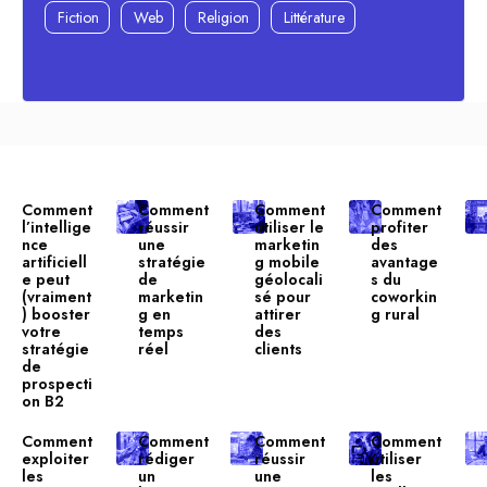
Fiction
Web
Religion
Littérature
Comment
Comment
Comment
Comment
l’intellige
réussir
utiliser le
profiter
nce
une
marketin
des
artificiell
stratégie
g mobile
avantage
e peut
de
géolocali
s du
(vraiment
marketin
sé pour
coworkin
) booster
g en
attirer
g rural
votre
temps
des
stratégie
réel
clients
de
prospecti
on B2
Comment
Comment
Comment
Comment
exploiter
rédiger
réussir
utiliser
les
un
une
les