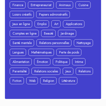
Finance
Entrepreneuriat
Animaux
Cuisine
Loisirs créatifs
Papiers administratifs
Jeux en ligne
Emploi
Art
Applications
Comptes en ligne
Beauté
Jardinage
Santé mentale
Relations personnelles
Nettoyage
Langues
Mathématiques
Perte de poids
Alimentation
Émotion
Politique
Intime
Parentalité
Relations sociales
Jeux
Relations
Fiction
Web
Religion
Littérature