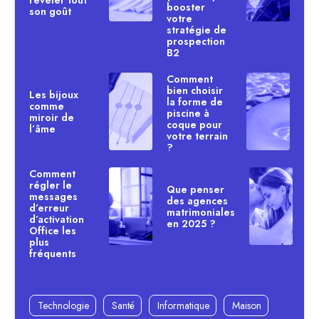
révéler tout
booster
son goût
votre
stratégie de
prospection
B2
Comment
bien choisir
Les bijoux
la forme de
comme
piscine à
miroir de
coque pour
l’âme
votre terrain
?
Comment
régler le
Que penser
messages
des agences
d’erreur
matrimoniales
d’activation
en 2025 ?
Office les
plus
fréquents
Technologie
Santé
Informatique
Maison