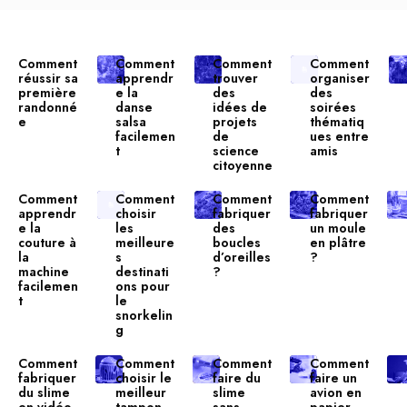
Comment
Comment
Comment
Comment
réussir sa
apprendr
trouver
organiser
première
e la
des
des
randonné
danse
idées de
soirées
e
salsa
projets
thématiq
facilemen
de
ues entre
t
science
amis
citoyenne
Comment
Comment
Comment
Comment
apprendr
choisir
fabriquer
fabriquer
e la
les
des
un moule
couture à
meilleure
boucles
en plâtre
la
s
d’oreilles
?
machine
destinati
?
facilemen
ons pour
t
le
snorkelin
g
Comment
Comment
Comment
Comment
fabriquer
choisir le
faire du
faire un
du slime
meilleur
slime
avion en