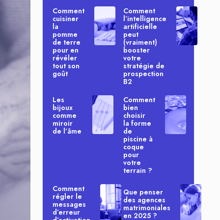
Comment
Comment
cuisiner
l’intelligence
la
artificielle
pomme
peut
de terre
(vraiment)
pour en
booster
révéler
votre
tout son
stratégie de
goût
prospection
B2
Les
Comment
bijoux
bien
comme
choisir
miroir
la forme
de l’âme
de
piscine à
coque
pour
votre
terrain ?
Comment
Que penser
régler le
des agences
messages
matrimoniales
d’erreur
en 2025 ?