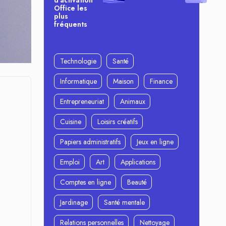
d’activation
Office les
plus
fréquents
Technologie
Santé
Informatique
Maison
Finance
Entrepreneuriat
Animaux
Cuisine
Loisirs créatifs
Papiers administratifs
Jeux en ligne
Emploi
Art
Applications
Comptes en ligne
Beauté
Jardinage
Santé mentale
Relations personnelles
Nettoyage