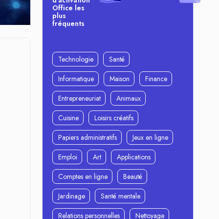
d’activation
Office les
plus
fréquents
Technologie
Santé
Informatique
Maison
Finance
Entrepreneuriat
Animaux
Cuisine
Loisirs créatifs
Papiers administratifs
Jeux en ligne
Emploi
Art
Applications
Comptes en ligne
Beauté
Jardinage
Santé mentale
Relations personnelles
Nettoyage