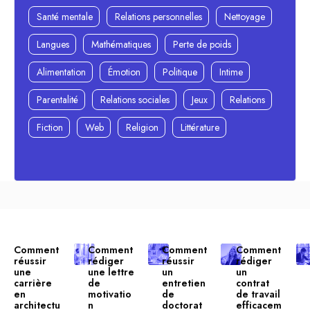
Santé mentale
Relations personnelles
Nettoyage
Langues
Mathématiques
Perte de poids
Alimentation
Émotion
Politique
Intime
Parentalité
Relations sociales
Jeux
Relations
Fiction
Web
Religion
Littérature
Comment
Comment
Comment
Comment
réussir
rédiger
réussir
rédiger
une
une lettre
un
un
carrière
de
entretien
contrat
en
motivatio
de
de travail
architectu
n
doctorat
efficacem