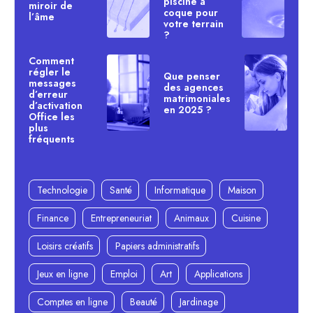
piscine à
miroir de
coque pour
l’âme
votre terrain
?
Comment
régler le
Que penser
messages
des agences
d’erreur
matrimoniales
d’activation
en 2025 ?
Office les
plus
fréquents
Technologie
Santé
Informatique
Maison
Finance
Entrepreneuriat
Animaux
Cuisine
Loisirs créatifs
Papiers administratifs
Jeux en ligne
Emploi
Art
Applications
Comptes en ligne
Beauté
Jardinage