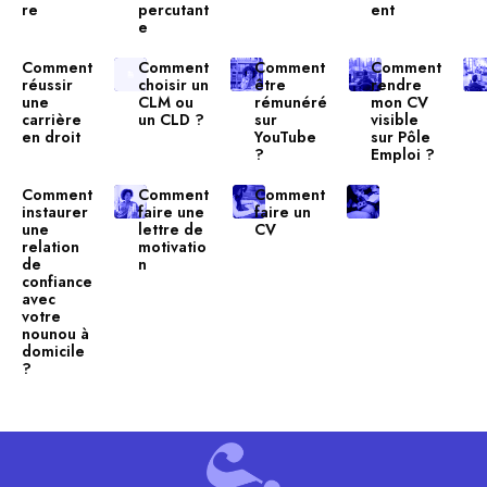
re
percutant
ent
e
Comment
Comment
Comment
Comment
réussir
choisir un
être
rendre
une
CLM ou
rémunéré
mon CV
carrière
un CLD ?
sur
visible
en droit
YouTube
sur Pôle
?
Emploi ?
Comment
Comment
Comment
instaurer
faire une
faire un
une
lettre de
CV
relation
motivatio
de
n
confiance
avec
votre
nounou à
domicile
?