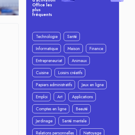
d’activation
Office les
plus
fréquents
Technologie
Santé
Informatique
Maison
Finance
Entrepreneuriat
Animaux
Cuisine
Loisirs créatifs
Papiers administratifs
Jeux en ligne
Emploi
Art
Applications
Comptes en ligne
Beauté
Jardinage
Santé mentale
Relations personnelles
Nettoyage