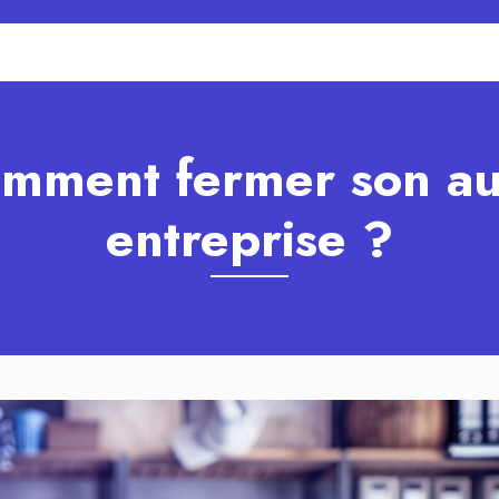
mment fermer son au
entreprise ?