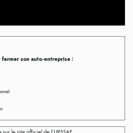
fermer son auto-entreprise :
onnel
on
sur le site officiel de l’URSSAF