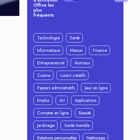
d’activation
Office les
plus
fréquents
Technologie
Santé
Informatique
Maison
Finance
Entrepreneuriat
Animaux
Cuisine
Loisirs créatifs
Papiers administratifs
Jeux en ligne
Emploi
Art
Applications
Comptes en ligne
Beauté
Jardinage
Santé mentale
Relations personnelles
Nettoyage