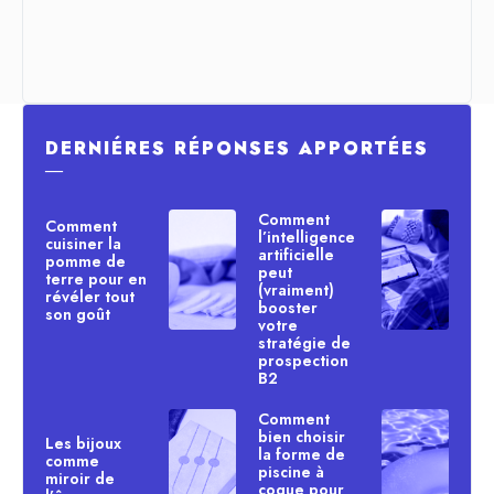
DERNIÉRES RÉPONSES APPORTÉES
―
Comment
Comment
l’intelligence
cuisiner la
artificielle
pomme de
peut
terre pour en
(vraiment)
révéler tout
booster
son goût
votre
stratégie de
prospection
B2
Comment
bien choisir
Les bijoux
la forme de
comme
piscine à
miroir de
coque pour