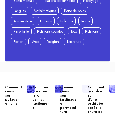
Santé mentale
Relations personnelles
Nettoyage
Langues
Mathématiques
Perte de poids
Alimentation
Émotion
Politique
Intime
Parentalité
Relations sociales
Jeux
Relations
Fiction
Web
Religion
Littérature
Comment
Comment
Comment
Comment
réussir
créer un
réussir
prendre
son
jardin
son
soin
potager
vertical
jardinage
d’une
en ville
facilemen
en
orchidée
t
permacul
après la
ture
chute de