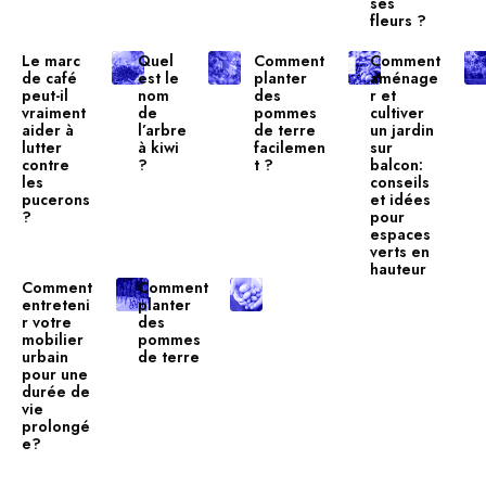
ses
fleurs ?
Le marc
Quel
Comment
Comment
de café
est le
planter
aménage
peut-il
nom
des
r et
vraiment
de
pommes
cultiver
aider à
l’arbre
de terre
un jardin
lutter
à kiwi
facilemen
sur
contre
?
t ?
balcon:
les
conseils
pucerons
et idées
?
pour
espaces
verts en
hauteur
Comment
Comment
entreteni
planter
r votre
des
mobilier
pommes
urbain
de terre
pour une
durée de
vie
prolongé
e?