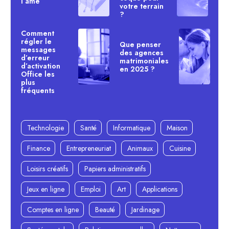
l’âme
votre terrain
?
Comment
régler le
Que penser
messages
des agences
d’erreur
matrimoniales
d’activation
en 2025 ?
Office les
plus
fréquents
Technologie
Santé
Informatique
Maison
Finance
Entrepreneuriat
Animaux
Cuisine
Loisirs créatifs
Papiers administratifs
Jeux en ligne
Emploi
Art
Applications
Comptes en ligne
Beauté
Jardinage